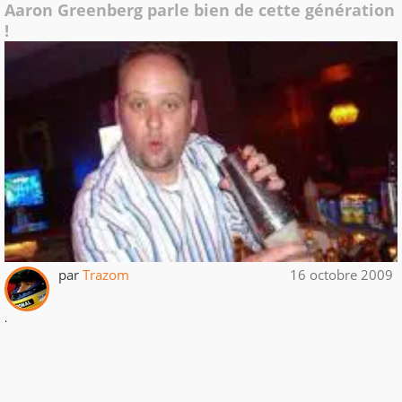
Aaron Greenberg parle bien de cette génération
!
par
Trazom
16 octobre 2009
.