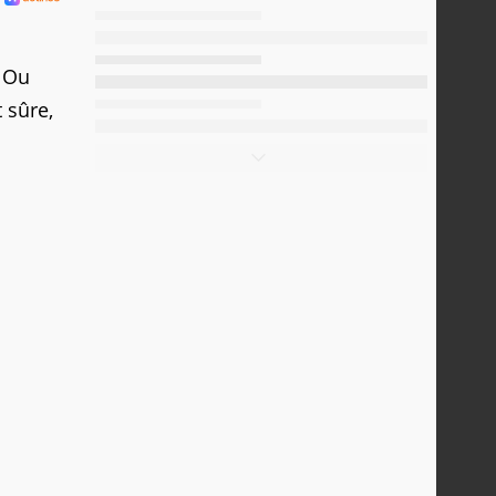
 Ou
 sûre,