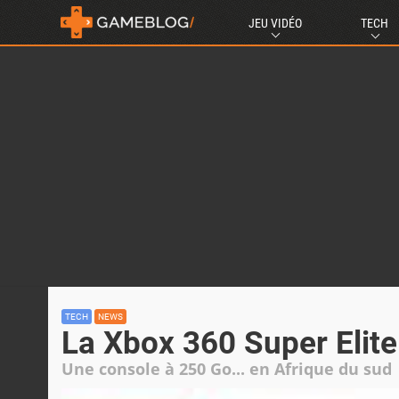
JEU VIDÉO
TECH
TECH
NEWS
La Xbox 360 Super Elite 
Une console à 250 Go... en Afrique du sud