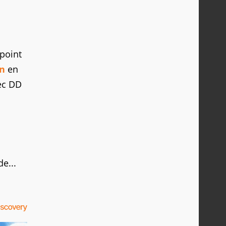
 point
in
en
vec DD
e...