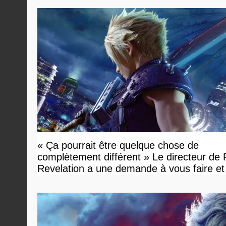
« Ça pourrait être quelque chose de
complètement différent » Le directeur de
Revelation a une demande à vous faire et
devriez l'écouter