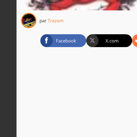
par
Trazom
Facebook
X.com