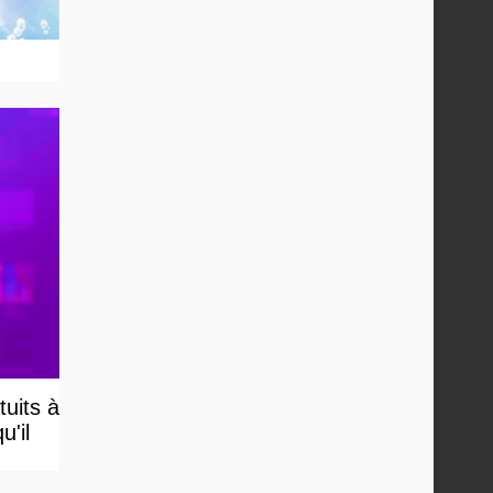
uits à
u'il