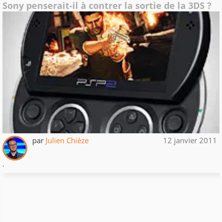
Sony penserait-il à contrer la sortie de la 3DS ?
par
Julien Chièze
12 janvier 2011
.