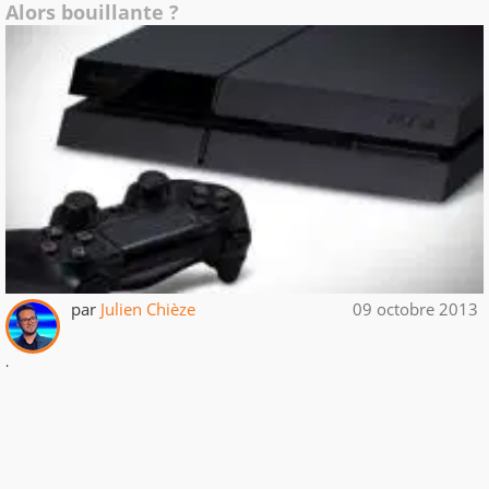
Alors bouillante ?
par
Julien Chièze
09 octobre 2013
.