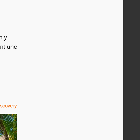
n y
ent une