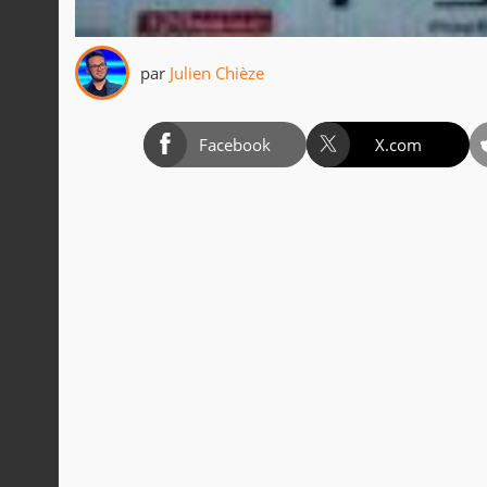
par
Julien Chièze
Facebook
X.com