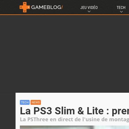
JEU VIDÉO
TECH
TECH
NEWS
La PS3 Slim & Lite : pr
La PSThree en direct de l'usine de monta