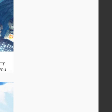
FF7
vous