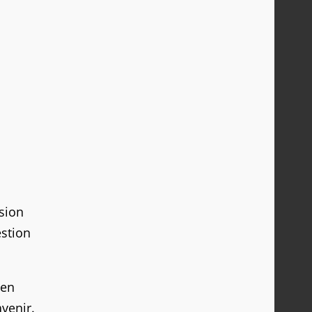
rsion
stion
 en
avenir.