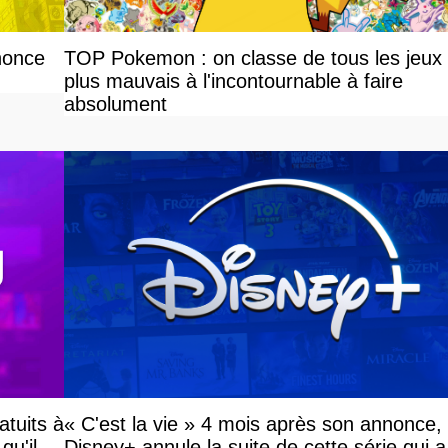
nonce
TOP Pokemon : on classe de tous les jeux
plus mauvais à l'incontournable à faire
absolument
atuits à
« C'est la vie » 4 mois après son annonce,
qu'il
Disney+ annule la suite de cette série qui a