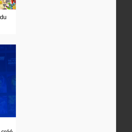
 du
 créé