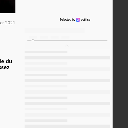
ier 2021
ie du
ssez