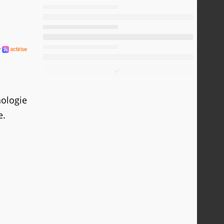
nologie
e.