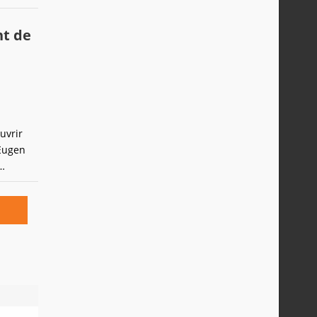
uvrir
 Eugen
ui avait
'année.