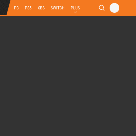
PC
PS5
XBS
SWITCH
PLUS