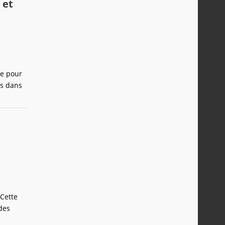
 et
ie pour
ds dans
t
 Cette
des