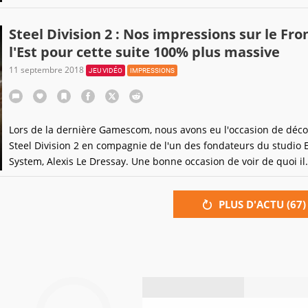
Steel Division 2 : Nos impressions sur le Front de
l'Est pour cette suite 100% plus massive
11 septembre 2018
JEU VIDÉO
IMPRESSIONS
Lors de la dernière Gamescom, nous avons eu l'occasion de déco
Steel Division 2 en compagnie de l'un des fondateurs du studio
System, Alexis Le Dressay. Une bonne occasion de voir de quoi il
retourne pour la suite du jeu de stratégie sortie en mai 2017 et q
reçu alors le Gameblog Awards du meilleur jeu de stratégie de l
PLUS D'ACTU (
67
)
Cette fois nulle question de bocage Normand de