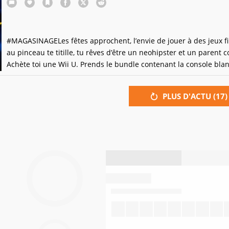
#MAGASINAGELes fêtes approchent, l’envie de jouer à des jeux fi
au pinceau te titille, tu rêves d’être un neo­hipster et un parent c
Achète toi une Wii U. Prends le bundle contenant la console bla
parce qu’elle est plus mieux, une Wiimote+ parce que ça sert
régulièrement pour les vrais jeux jouables jusqu’à 8, le jeu Just 
PLUS D'ACTU (
17
)
2014 parce que c’est un