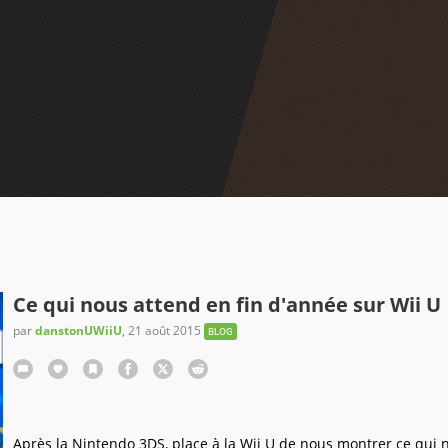
Ce qui nous attend en fin d'année sur Wii U
par
danstonUWiiU
,
21 août 2015
BLOG
Après la Nintendo 3DS, place à la Wii U de nous montrer ce qui 