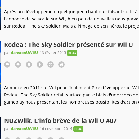
Après un développement quelque peu chaotique faisant suite à
l'annonce de sa sortie sur Wii, bien peu de nouvelles nous parve
sur Rodea : The Sky Soldier. Mais à l'image de son héros, le projet
par Kadokawa Games sous la direction de Yuji Naka (le créateur
Sonic) et Zin Hasegawa du studio PROBE semble bien renaître de
Rodea : The Sky Soldier présenté sur Wii U
cendres sur Wii U et Nintendo 3DS et bénéficiera
par
danstonUWiiU
,
13 février 2015
BLOG
Annoncé en 2011 sur Wii pour finalement être développé sur Wii
Rodea : The Sky Soldier refait surface par le biais d'une vidéo de
gameplay nous présentant les nombreuses possibilités d'action
héros de cette aventure.Pour rappel, Rodea : The Sky Soldier est
projet initié par Kadokawa Games et Yuji Naka, le créateur de So
NUZWiik. L'info brève de la Wii U #07
maintenant aux commandes du studio Probe. Il n'est
par
danstonUWiiU
,
16 novembre 2014
BLOG