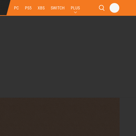
PC
PS5
XBS
SWITCH
PLUS