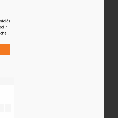
niolés
ool ?
nche
Dance