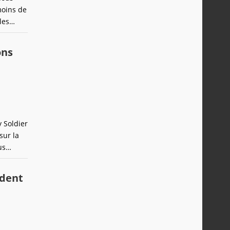
moins de
les
on parle
Ce
ons
 Soldier
sur la
us
n
mous
ident