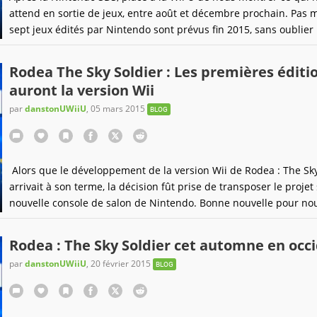
attend en sortie de jeux, entre août et décembre prochain. Pas 
sept jeux édités par Nintendo sont prévus fin 2015, sans oublier 
éditeurs tiers. Alors, petit tour d'horizon ! Le jeu mauditQuand 
de Devil's Third, bizarrement cela déclenche de vives réactions. 
Rodea The Sky Soldier : Les premières éditi
pauvre jeu
auront la version Wii
par
danstonUWiiU
,
05 mars 2015
BLOG
Alors que le développement de la version Wii de Rodea : The Sky
arrivait à son terme, la décision fût prise de transposer le projet 
nouvelle console de salon de Nintendo. Bonne nouvelle pour no
occidentaux puisque NIS America vient d'annoncer que la versio
originale sera bien incluse avec le jeu Wii U.Après quelques re
Rodea : The Sky Soldier cet automne en occ
quant à sa version finale, Rodea : The Sky
par
danstonUWiiU
,
20 février 2015
BLOG