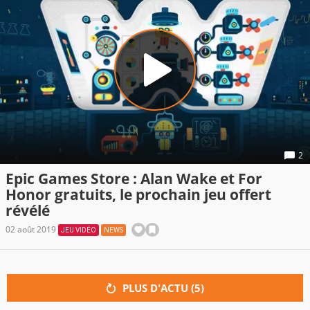
2
Epic Games Store : Alan Wake et For
Honor gratuits, le prochain jeu offert
révélé
02 août 2019
JEU VIDÉO
NEWS
PLUS D'ACTU (
5
)