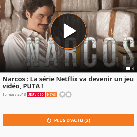
4
Narcos : La série Netflix va devenir un jeu
vidéo, PUTA !
15 mars 2018
JEU VIDÉO
NEWS
PLUS D'ACTU (
2
)