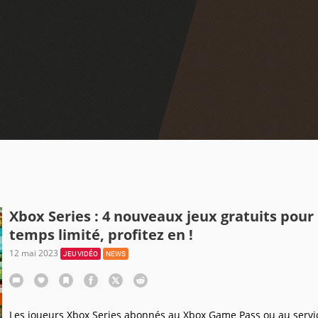
Xbox Series : 4 nouveaux jeux gratuits pour
temps limité, profitez en !
12 mai 2023
JEU VIDÉO
NEWS
Les joueurs Xbox Series abonnés au Xbox Game Pass ou au servi