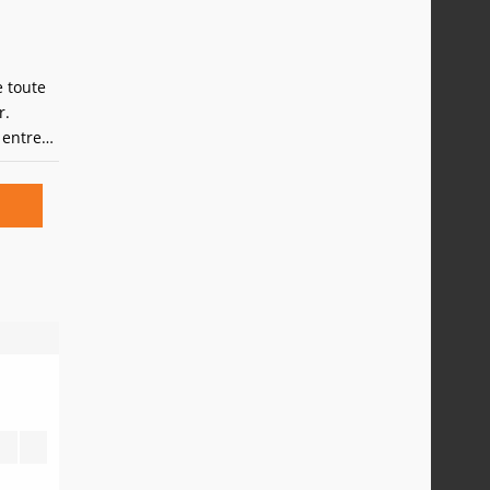
e toute
r.
 entre