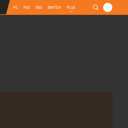
PC
PS5
XBS
SWITCH
PLUS