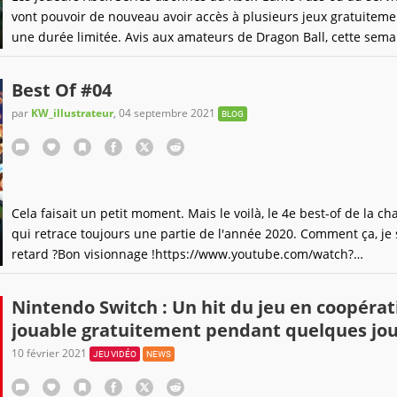
vont pouvoir de nouveau avoir accès à plusieurs jeux gratuitem
une durée limitée. Avis aux amateurs de Dragon Ball, cette sema
vous allez être aux anges !
Best Of #04
par
KW_illustrateur
,
04 septembre 2021
BLOG
Cela faisait un petit moment. Mais le voilà, le 4e best-of de la cha
qui retrace toujours une partie de l'année 2020. Comment ça, je 
retard ?Bon visionnage !https://www.youtube.com/watch?
v=OQWTZsPe7ewVous pouvez aussi plein d'autres choses sur la 
Youtube !
Nintendo Switch : Un hit du jeu en coopérat
jouable gratuitement pendant quelques jou
10 février 2021
JEU VIDÉO
NEWS