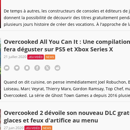
De temps à autres, les constructeurs de consoles et éditeurs de 
donnent la possibilité de découvrir des titres gratuitement pend
plusieurs jours histoire de créer des vocations. À l'approche de l
Valentin, Nintendo et Team17 ont décidé de permettre aux joue
Switch de s'adonner gratuitement à un jeu mettant l'accent sur l
Overcooked All You Can It : Une compilatio
coopération. Et potentiellement sur les
fera déguster sur PS5 et Xbox Series X
21 juillet 2020
JEU VIDÉO
NEWS
Quand on dit cuisine, on pense immédiatement Joel Robuchon, 
Loiseau, Marc Veyrat, Thierry Marx, Gordon Ramsay, Top Chef, ma
Overcooked. La série de Ghost Town Games a depuis 2016 plusi
étoiles sur son tablier, qu'elle remet en jeu sur la prochaine gén
de consoles.
Overcooked 2 dévoile son nouveau DLC grat
glaces et feux d'artifice au menu
27 juin 2020
JEU VIDÉO
NEWS