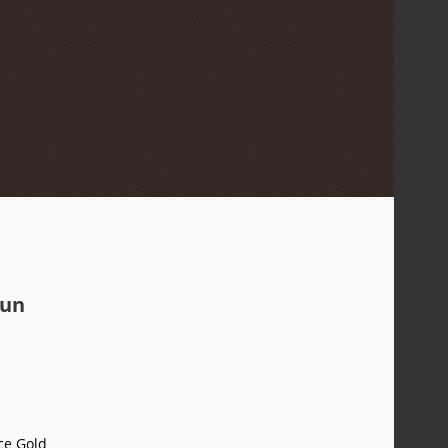
 un
ce Gold