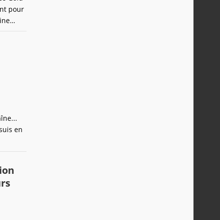
ent pour
ine
îne...
suis en
chaîne
ion
rs