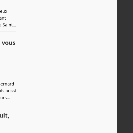
jeux
ant
a Saint
urs
a
n vous
Bernard
is aussi
eurs
ération
uit,