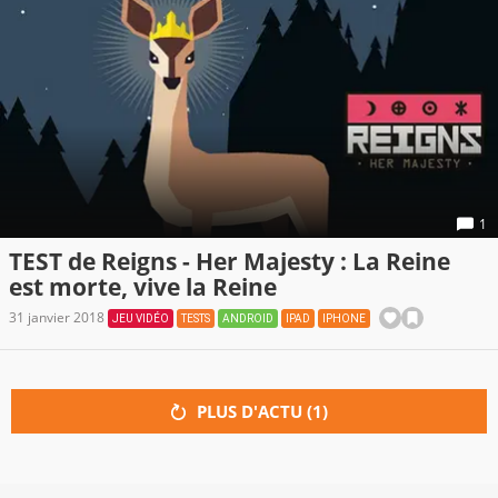
1
TEST de Reigns - Her Majesty : La Reine
est morte, vive la Reine
31 janvier 2018
JEU VIDÉO
TESTS
ANDROID
IPAD
IPHONE
PLUS D'ACTU (
1
)