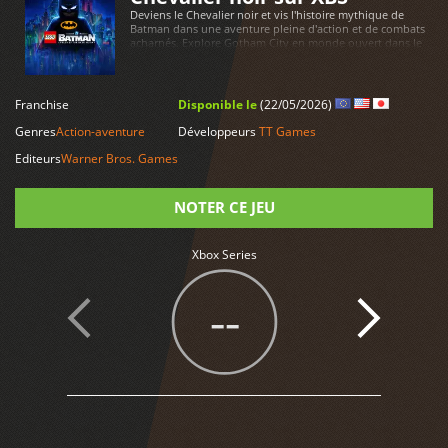
Deviens le Chevalier noir et vis l'histoire mythique de
Batman dans une aventure pleine d'action et de combats
acharnés. Explore Gotham City en monde ouvert dans le
style LEGO bien connu et apprécié des fans.
LIRE PLUS
Franchise
Disponible le
(22/05/2026)
Genres
Action-aventure
Développeurs
TT Games
Editeurs
Warner Bros. Games
NOTER CE JEU
Xbox Series
Note
--