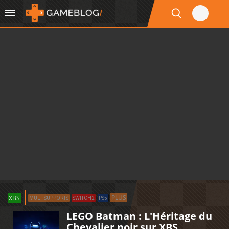
PLUS
XBS
MULTISUPPORTS
SWITCH2
PS5
LEGO Batman : L'Héritage du
Chevalier noir sur XBS