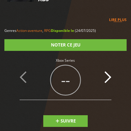
LIRE PLUS
Genres
Action-aventure
,
RPG
Disponible le
(24/07/2025)
NOTER CE JEU
Note
Xbox Series
--
SUIVRE