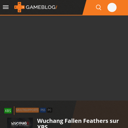
XBS
MULTISUPPORTS
PS5
PC
Wuchang Fallen Feathers sur
XBS