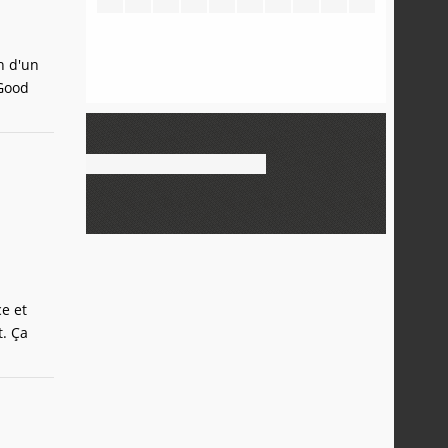
n d'un
 Good
e et
t. Ça