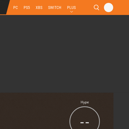
PC
PS5
XBS
SWITCH
PLUS
Hype
--