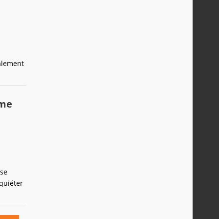
alement
mme
 se
quiéter