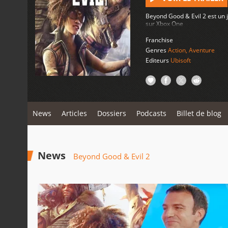
Beyond Good & Evil 2 est un 
sur Xbox One
Franchise
Genres
Action
,
Aventure
Editeurs
Ubisoft
News
Articles
Dossiers
Podcasts
Billet de blog
News
Beyond Good & Evil 2