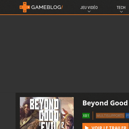
JEU VIDÉO
TECH
Beyond Good &
XB1
MULTISUPPORTS
P
VOIR LE TRAILER