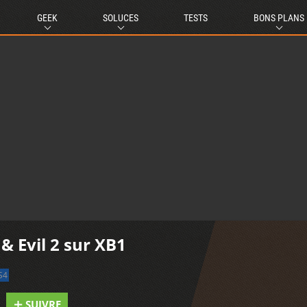
GEEK
SOLUCES
TESTS
BONS PLANS
 Evil 2 sur XB1
S4
SUIVRE