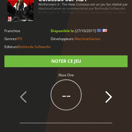
Wolfenstein II : The New Colossus est un jeu fps réalisé par
MachineGames et commercialisé par Bethesda Softworks.
Wolfenstein II : The New Colossus est disponible sur Xbox
One
LIRE PLUS
Franchise
Disponible le
(27/10/2017)
Genres
FPS
Développeurs
MachineGames
Editeurs
Bethesda Softworks
NOTER CE JEU
Xbox One
Note
--
2