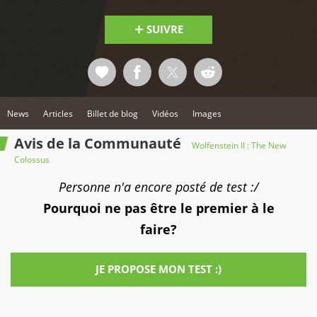
SUIVRE
News
Articles
Billet de blog
Vidéos
Images
Avis de la Communauté
Wolfenstein II : The New
Colossus
Personne n'a encore posté de test :/
Pourquoi ne pas être le premier à le
faire?
JE PROPOSE MON TEST :)