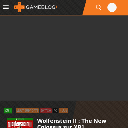
PLUS
XB1
MULTISUPPORTS
SWITCH
PC
Wolfenstein II : The New
Colossus sur XB1