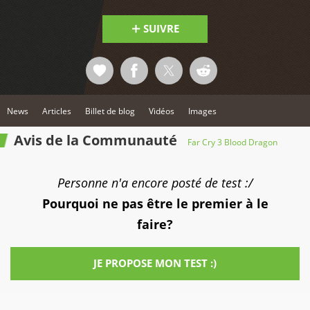
SUIVRE
News
Articles
Billet de blog
Vidéos
Images
Avis de la Communauté
Far Cry 3 Blood Dragon
Personne n'a encore posté de test :/
Pourquoi ne pas être le premier à le
faire?
JE PROPOSE MON TEST :)