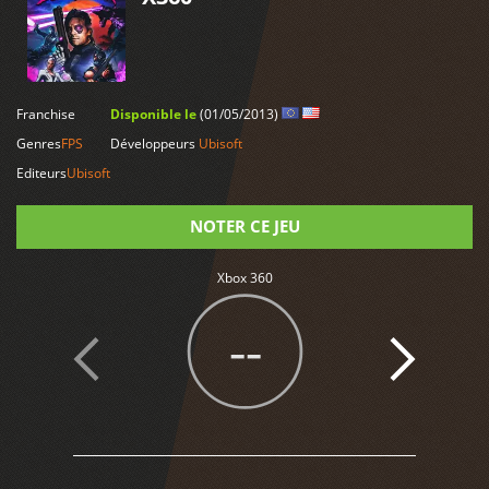
LIRE PLUS
Franchise
Disponible le
(01/05/2013)
Genres
FPS
Développeurs
Ubisoft
Editeurs
Ubisoft
NOTER CE JEU
Xbox 360
Note
--
2