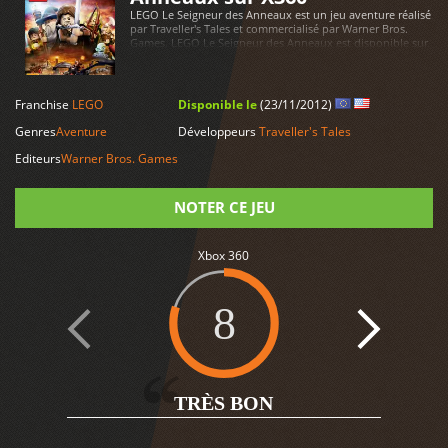
LEGO Le Seigneur des Anneaux est un jeu aventure réalisé
par Traveller's Tales et commercialisé par Warner Bros.
Games. LEGO Le Seigneur des Anneaux est disponible sur
Xbox 360
LIRE PLUS
Franchise
LEGO
Disponible le
(23/11/2012)
Genres
Aventure
Développeurs
Traveller's Tales
Editeurs
Warner Bros. Games
NOTER CE JEU
Note
Xbox 360
8
4
TRÈS BON