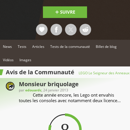
SUIVRE
News
Tests
Articles
Tests de la communauté
Billet de blog
Vidéos
Images
Avis de la Communauté
LEGO Le Seigneur des Anneaux
Monsieur briquolage
par
edouardc
, 24 janvier 2013
Cette année encore, les Lego ont envahis
toutes les consoles avec notamment deux licence...
8