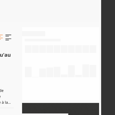
qu'au
de
e
 à la