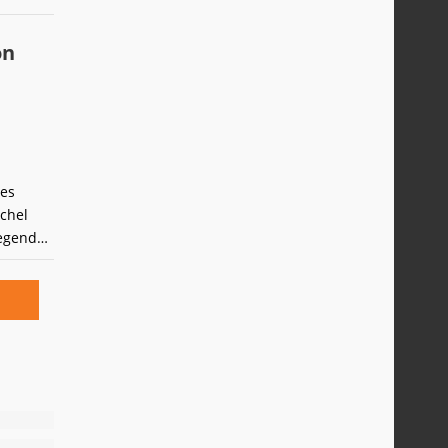
on
ues
ichel
egends,