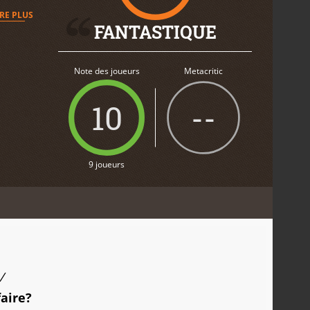
IRE PLUS
FANTASTIQUE
Note des joueurs
Metacritic
10
--
9 joueurs
/
faire?