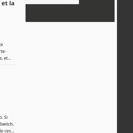
et la
oi
rte-
, et
. Si
Switch,
de ces