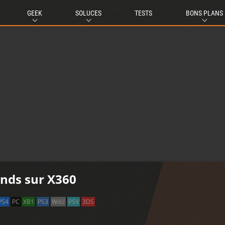
GEEK
SOLUCES
TESTS
BONS PLANS
nds sur X360
PS4
PC
XB1
PS3
WiiU
PSV
3DS