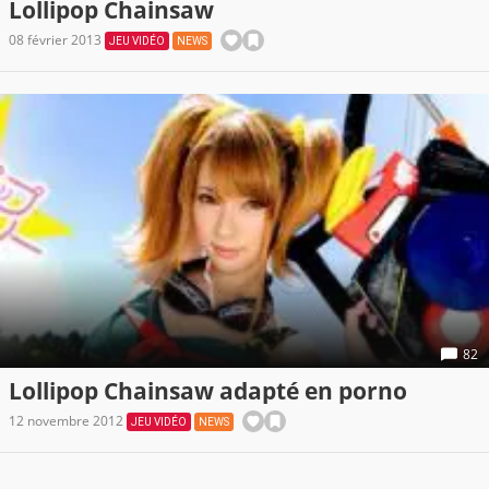
Lollipop Chainsaw
08 février 2013
JEU VIDÉO
NEWS
82
Lollipop Chainsaw adapté en porno
12 novembre 2012
JEU VIDÉO
NEWS