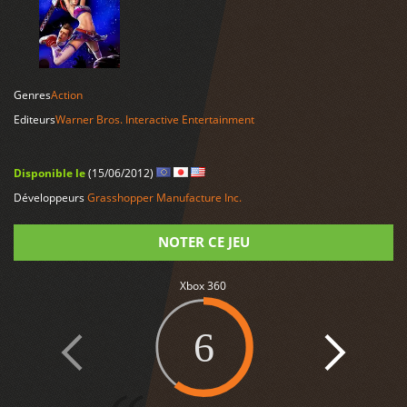
LIRE PLUS
Genres
Action
Editeurs
Warner Bros. Interactive Entertainment
Disponible le
(15/06/2012)
Développeurs
Grasshopper Manufacture Inc.
NOTER CE JEU
Note
Xbox 360
6