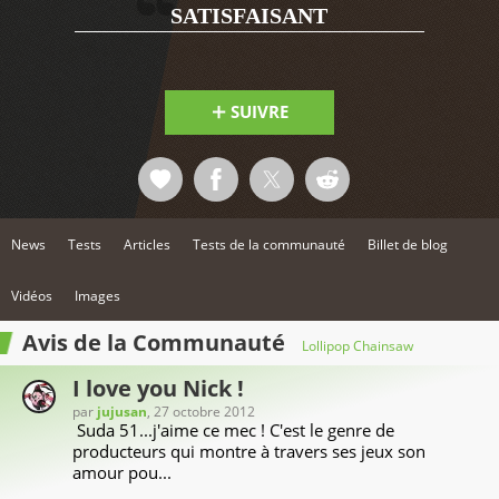
2
SATISFAISANT
SUIVRE
News
Tests
Articles
Tests de la communauté
Billet de blog
Vidéos
Images
Avis de la Communauté
Lollipop Chainsaw
I love you Nick !
par
jujusan
, 27 octobre 2012
Suda 51...j'aime ce mec ! C'est le genre de
producteurs qui montre à travers ses jeux son
amour pou...