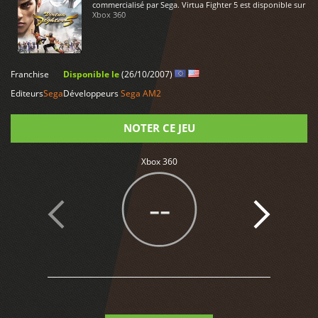
commercialisé par Sega. Virtua Fighter 5 est disponible sur
Xbox 360
LIRE PLUS
Franchise
Disponible le
(26/10/2007)
Editeurs
Sega
Développeurs
Sega AM2
NOTER CE JEU
Xbox 360
Note
--
1