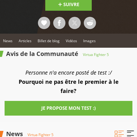
SUIVRE
News
Articles
Billet de blog
Vidéos
Images
Avis de la Communauté
Virtua Fighter 5
Personne n'a encore posté de test :/
Pourquoi ne pas être le premier à le
faire?
JE PROPOSE MON TEST :)
News
Virtua Fighter 5