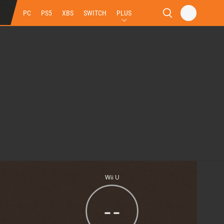
PC
PS5
XBS
SWITCH
PLUS
Wii U
--