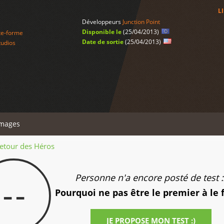
L
Développeurs
Junction Point
Disponible le
(25/04/2013)
te-forme
Date de sortie
(25/04/2013)
tudios
mages
Retour des Héros
Personne n'a encore posté de test :
--
Pourquoi ne pas être le premier à le 
JE PROPOSE MON TEST :)