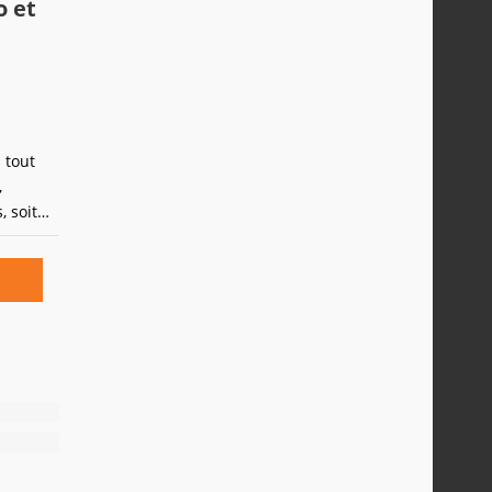
o et
 tout
,
, soit
ibilité