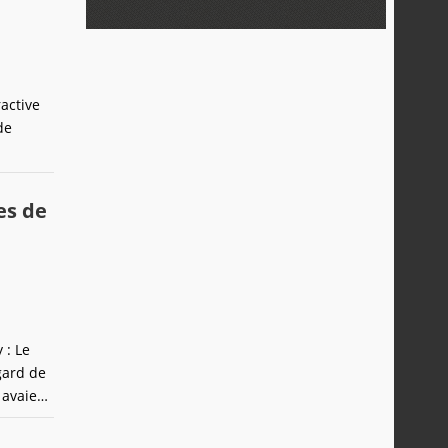
active
de
us avons
isation,
res de
 : Le
gard de
 avaient