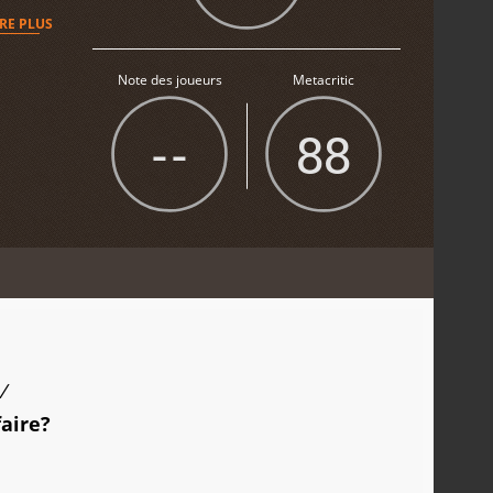
IRE PLUS
Note des joueurs
Metacritic
--
88
/
faire?