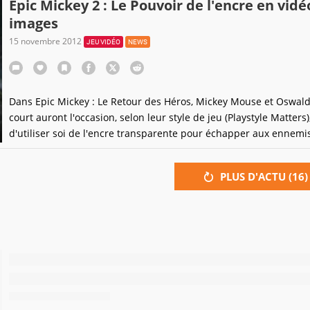
Epic Mickey 2 : Le Pouvoir de l'encre en vidé
images
15 novembre 2012
JEU VIDÉO
NEWS
Dans Epic Mickey : Le Retour des Héros, Mickey Mouse et Oswald
court auront l'occasion, selon leur style de jeu (Playstyle Matters)
d'utiliser soi de l'encre transparente pour échapper aux ennemis
plonger dans de l'encre dorée qui vous donnera puissance, invinc
et gloire accessoirement...Sans oublier quelques images
PLUS D'ACTU (
16
)
d'Autotopia...Epic Mickey : Le