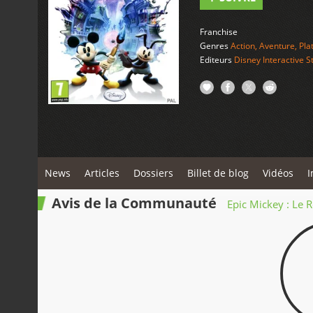
Franchise
Genres
Action
,
Aventure
,
Pla
Editeurs
Disney Interactive S
News
Articles
Dossiers
Billet de blog
Vidéos
I
Avis de la Communauté
Epic Mickey : Le 