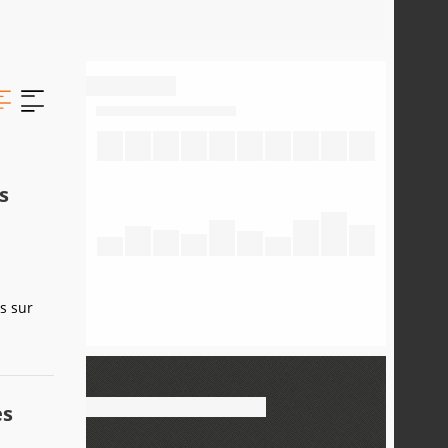
s
es sur
es