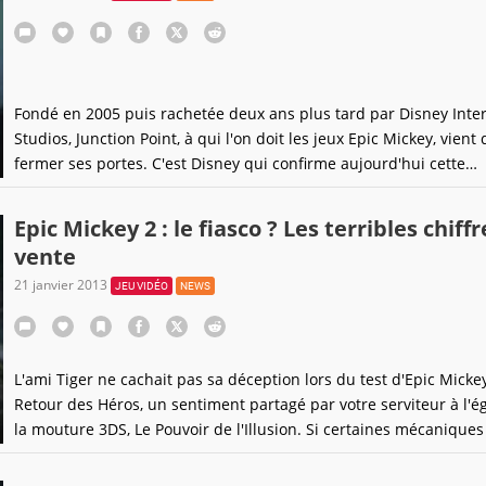
Fondé en 2005 puis rachetée deux ans plus tard par Disney Inter
Studios, Junction Point, à qui l'on doit les jeux Epic Mickey, vient 
fermer ses portes. C'est Disney qui confirme aujourd'hui cette
malheureuse annonce :C'est avec beaucoup de tristesse que no
informé nos équipes aujourd'hui des changements à notre organ
Epic Mickey 2 : le fiasco ? Les terribles chiff
qui incluent
vente
21 janvier 2013
JEU VIDÉO
NEWS
L'ami Tiger ne cachait pas sa déception lors du test d'Epic Mickey
Retour des Héros, un sentiment partagé par votre serviteur à l'é
la mouture 3DS, Le Pouvoir de l'Illusion. Si certaines mécaniques
été améliorées, la magie elle, s'en est allée.Déconvenue qui s'est
traduite par des ventes