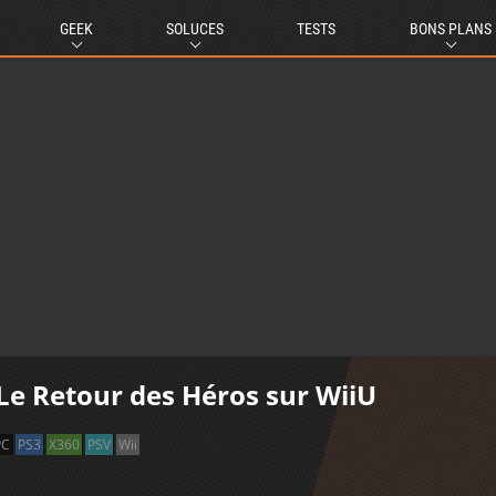
GEEK
SOLUCES
TESTS
BONS PLANS
 Le Retour des Héros sur WiiU
PC
PS3
X360
PSV
Wii