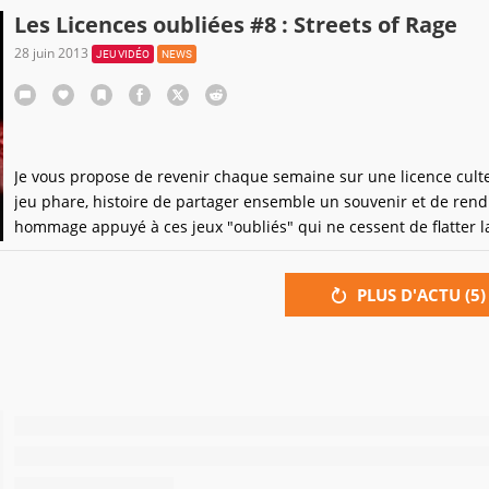
Les Licences oubliées #8 : Streets of Rage
28 juin 2013
JEU VIDÉO
NEWS
Je vous propose de revenir chaque semaine sur une licence cult
jeu phare, histoire de partager ensemble un souvenir et de ren
hommage appuyé à ces jeux "oubliés" qui ne cessent de flatter la
nostalgiques des plus retro-gamers d'entre nous. Aujourd'hui : S
of Rage !
PLUS D'ACTU (
5
)