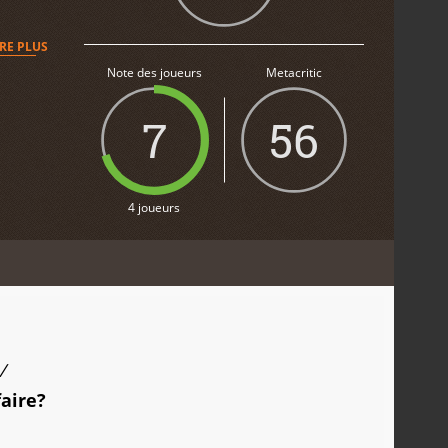
IRE PLUS
Note des joueurs
Metacritic
7
56
4 joueurs
/
faire?