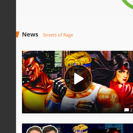
News
Streets of Rage
2