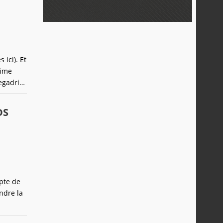
ici). Et
rime
egadrive
DS
pte de
ndre la