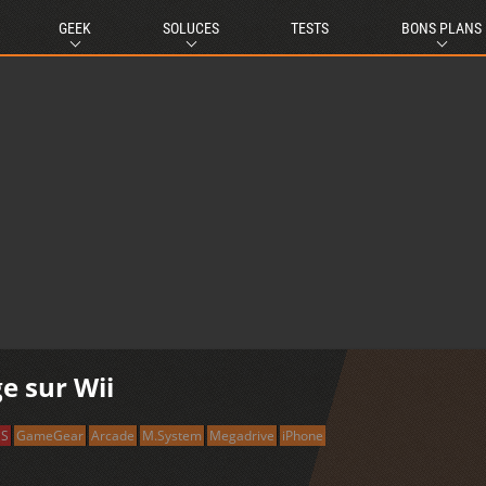
GEEK
SOLUCES
TESTS
BONS PLANS
ge sur Wii
DS
GameGear
Arcade
M.System
Megadrive
iPhone