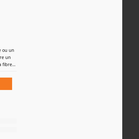
e ou un
dre un
 fibre
treets