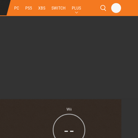
PC
PS5
XBS
SWITCH
PLUS
Wii
--