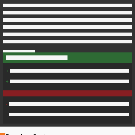
+
+
-
-