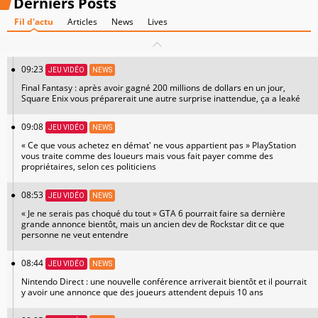
Derniers Posts
Fil d'actu
Articles
News
Lives
09:23
JEU VIDÉO
NEWS
Final Fantasy : après avoir gagné 200 millions de dollars en un jour,
Square Enix vous préparerait une autre surprise inattendue, ça a leaké
09:08
JEU VIDÉO
NEWS
« Ce que vous achetez en démat' ne vous appartient pas » PlayStation
vous traite comme des loueurs mais vous fait payer comme des
propriétaires, selon ces politiciens
08:53
JEU VIDÉO
NEWS
« Je ne serais pas choqué du tout » GTA 6 pourrait faire sa dernière
grande annonce bientôt, mais un ancien dev de Rockstar dit ce que
personne ne veut entendre
08:44
JEU VIDÉO
NEWS
Nintendo Direct : une nouvelle conférence arriverait bientôt et il pourrait
y avoir une annonce que des joueurs attendent depuis 10 ans