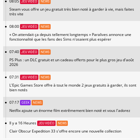
08:05
JEU VIDÉO
NEWS
Steam vous offre un jeu gratuit très bien noté à garder à vie, mais faites
très vite
08:00
JEU VIDÉO
NEWS
« On attendait ça depuis tellement longtemps » Paralives annonce une
fonctionnalité que les fans des Sims n'osaient plus espérer
07:40
JEU VIDÉO
NEWS
PS Plus : un DLC gratuit et un cadeau offerts pour le plus gros jeu d'août
2026
07:31
JEU VIDÉO
NEWS
L'Epic Games Store offre à tout le monde 2 jeux gratuits à garder, ils sont
bien notés
07:17
GEEK
NEWS
Netflix ajoute un énorme film extrêmement bien noté et vous l'adorez
Il y a 16 Heures
JEU VIDÉO
NEWS
Clair Obscur Expedition 33 s'offre encore une nouvelle collection