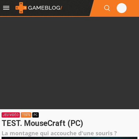
JEU VIDÉO
TESTS
PC
TEST. MouseCraft (PC)
La montagne qui accouche d'une souris ?