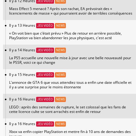
Il y a 12 Heures
JEU VIDÉO
NEWS
Mass Effect 5 menacé ? Après son rachat, EA prévoirait des «
licenciements de masse » qui pourraient avoir de terribles conséquences
Il y a 13 Heures
JEU VIDÉO
NEWS
« On voit bien que c’était prévu » Plus de retour en arrière possible,
PlayStation va bien abandonner les jeux physiques, c'est acté
Il y a 14 Heures
JEU VIDÉO
NEWS
La PS5 accueille une nouvelle mise à jour avec une belle nouveauté pour
le PSSR, voici ce qui change
Il y a 15 Heures
JEU VIDÉO
NEWS
L'annonce de GTA 6 que vous attendiez tous a enfin une date officielle et
il y a une surprise pour le moins étonnante
Il y a 16 Heures
JEU VIDÉO
NEWS
LEGO : après des semaines de rupture, le set colossal que les fans de
cette licence culte se sont arrachés est enfin de retour
Il y a 16 Heures
JEU VIDÉO
NEWS
Xbox va enfin copier PlayStation et mettre fin à 10 ans de demandes des