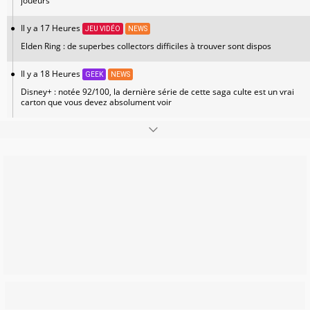
joueurs
Il y a 17 Heures
JEU VIDÉO
NEWS
Elden Ring : de superbes collectors difficiles à trouver sont dispos
Il y a 18 Heures
GEEK
NEWS
Disney+ : notée 92/100, la dernière série de cette saga culte est un vrai
carton que vous devez absolument voir