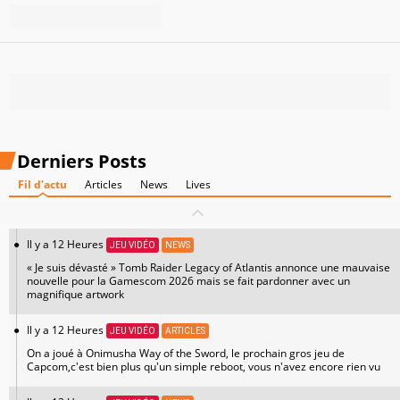
Derniers Posts
Fil d'actu
Articles
News
Lives
Il y a 12 Heures
JEU VIDÉO
NEWS
« Je suis dévasté » Tomb Raider Legacy of Atlantis annonce une mauvaise
nouvelle pour la Gamescom 2026 mais se fait pardonner avec un
magnifique artwork
Il y a 12 Heures
JEU VIDÉO
ARTICLES
On a joué à Onimusha Way of the Sword, le prochain gros jeu de
Capcom,c'est bien plus qu'un simple reboot, vous n'avez encore rien vu