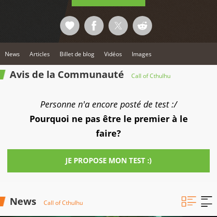
News
Articles
Billet de blog
Vidéos
Images
Avis de la Communauté
Call of Cthulhu
Personne n'a encore posté de test :/
Pourquoi ne pas être le premier à le
faire?
JE PROPOSE MON TEST :)
News
Call of Cthulhu