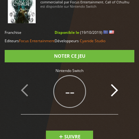
commercialisé par Focus Entertainment. Call of Cthulhu
est disponible sur Nintendo Switch
Franchise
Disponible le
(19/10/2019)
LIRE PLUS
Editeurs
Focus Entertainment
Développeurs
Cyanide Studio
NOTER CE JEU
Nintendo Switch
Note
--
SUIVRE