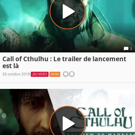
3
Call of Cthulhu : Le trailer de lancement
est là
26 octobre 2018
JEU VIDÉO
NEWS