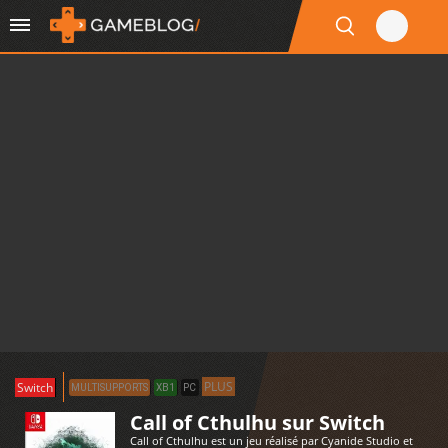
PLUS
Switch
MULTISUPPORTS
XB1
PC
Call of Cthulhu sur Switch
Call of Cthulhu est un jeu réalisé par Cyanide Studio et