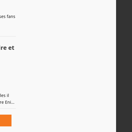
ses fans
re et
es il
re Enix
 les
ssa et