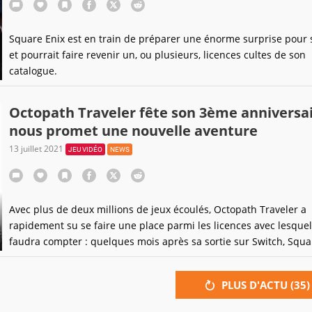
Square Enix est en train de préparer une énorme surprise pour 
et pourrait faire revenir un, ou plusieurs, licences cultes de son
catalogue.
Octopath Traveler fête son 3ème anniversai
nous promet une nouvelle aventure
13 juillet 2021
JEU VIDÉO
NEWS
Avec plus de deux millions de jeux écoulés, Octopath Traveler a
rapidement su se faire une place parmi les licences avec lesquell
faudra compter : quelques mois après sa sortie sur Switch, Squa
évoquait déjà sa volonté d'accoucher d'une suite. Mais parce que
équipes d'Asano semblent toujours bien occupées, Primrose, Tre
PLUS D'ACTU (
35
)
les autres se rappellent tout de même à notre