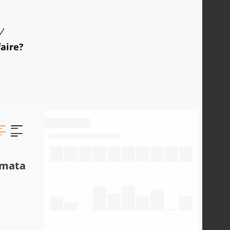
/
faire?
omata