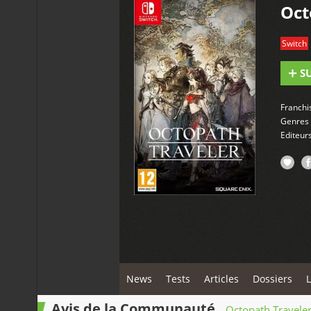
Oct
Switch
S
Franchi
Genres
Editeur
News
Tests
Articles
Dossiers
L
Avis de la Communauté
Octopath Travele