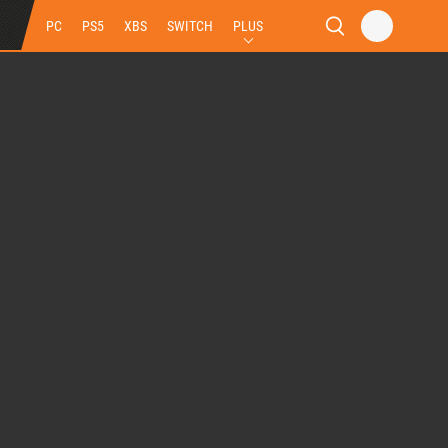
PC
PS5
XBS
SWITCH
PLUS