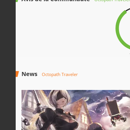
News
Octopath Traveler