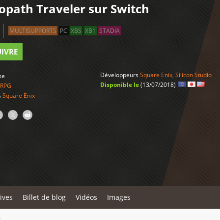
opath Traveler sur Switch
MULTISUPPORTS
PC
XBS
XB1
STADIA
UIVRE
Développeurs
Square Enix
,
Silicon Studio
se
Disponible le
(13/07/2018)
RPG
s
Square Enix
ives
Billet de blog
Vidéos
Images
r