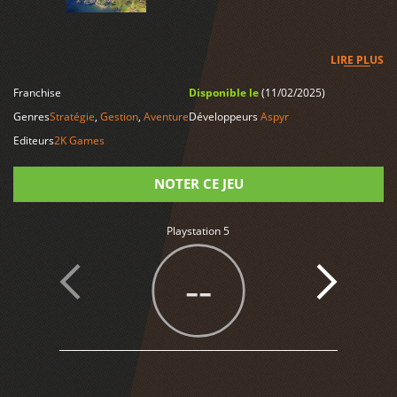
LIRE PLUS
Franchise
Disponible le
(11/02/2025)
Genres
Stratégie
,
Gestion
,
Aventure
Développeurs
Aspyr
Editeurs
2K Games
NOTER CE JEU
Note
Playstation 5
--