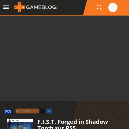
PS5
MULTISUPPORTS
PC
PS4
F.I.S.T. Forged in Shadow
Torch sur PS5