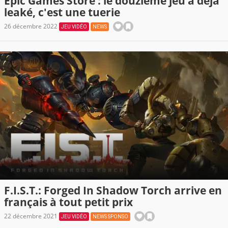
Epic Games Store : le douzième jeu a déjà
leaké, c'est une tuerie
26 décembre 2022
JEU VIDÉO
NEWS
F.I.S.T.: Forged In Shadow Torch arrive en
français à tout petit prix
22 décembre 2021
JEU VIDÉO
NEWS SPONSO