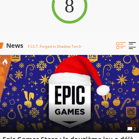
8
News
F.I.S.T. Forged in Shadow Torch
2