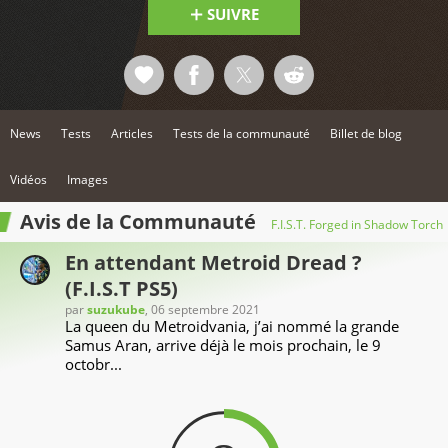
SUIVRE
News
Tests
Articles
Tests de la communauté
Billet de blog
Vidéos
Images
Avis de la Communauté
F.I.S.T. Forged in Shadow Torch
En attendant Metroid Dread ?
(F.I.S.T PS5)
par
suzukube
, 06 septembre 2021
La queen du Metroidvania, j’ai nommé la grande
Samus Aran, arrive déjà le mois prochain, le 9
octobr...