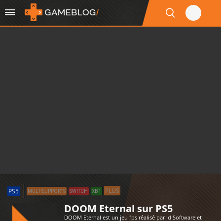
PLUS
PS5
MULTISUPPORTS
SWITCH
XB1
DOOM Eternal sur PS5
DOOM Eternal est un jeu fps réalisé par id Software et