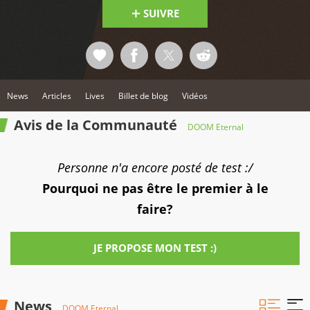
SUIVRE
News
Articles
Lives
Billet de blog
Vidéos
Avis de la Communauté
DOOM Eternal
Personne n'a encore posté de test :/
Pourquoi ne pas être le premier à le
faire?
JE PROPOSE MON TEST :)
News
DOOM Eternal