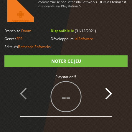
commercialisé par Bethesda Softworks. DOOM Eternal est
disponible sur Playstation 5
Franchise
Doom
Disponible le
(31/12/2021)
LIRE PLUS
Genres
FPS
Développeurs
id Software
Editeurs
Bethesda Softworks
NOTER CE JEU
Note
Playstation 5
--