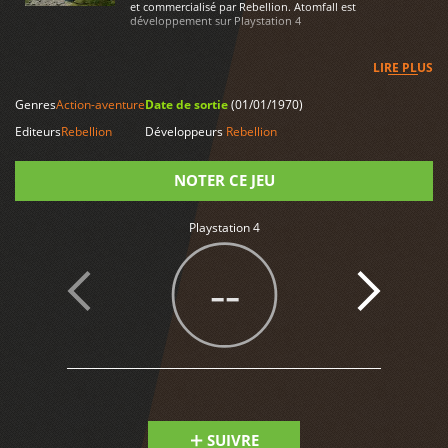
et commercialisé par Rebellion. Atomfall est
développement sur Playstation 4
LIRE PLUS
Genres
Action-aventure
Date de sortie
(01/01/1970)
Editeurs
Rebellion
Développeurs
Rebellion
NOTER CE JEU
Playstation 4
Note
--
SUIVRE