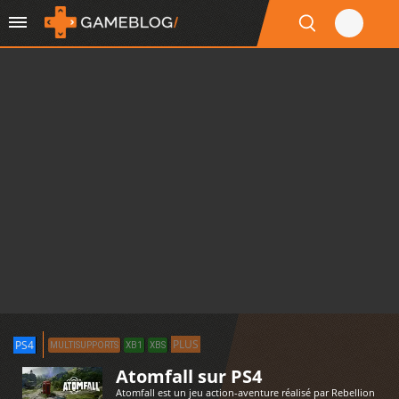
PLUS
PS4
MULTISUPPORTS
XB1
XBS
Atomfall sur PS4
Atomfall est un jeu action-aventure réalisé par Rebellion