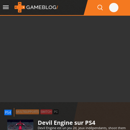
PS4
MULTISUPPORTS
SWITCH
PC
Devil Engine sur PS4
Devil Engine est un jeu 2d, jeux indépendants, shoot them