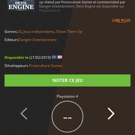
up réalisé par Protoculture Games et commercialisé par
Dangen Entertainment. Devil Engine est disponible sur
Playstation 4
LIRE PLUS
Genres
2D
,
Jeux indépendants
,
Shoot Them Up
Editeurs
Dangen Entertainment
Disponible le
(21/02/2019)
Développeurs
Protoculture Games
NOTER CE JEU
Note
Playstation 4
--