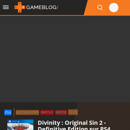
PLUS
PS4
MULTISUPPORTS
SWITCH2
SWITCH
Divinity : Original Sin 2 -
Definitive Edition sur PS4