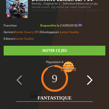
Divinity : Original Sin 2 - Definitive Edition est un jeu
monde ouvert, rpg réalisé par Larian Studios et
commercialisé par Larian Studios. Divinity : Original Sin 2 -
Definitive Edition est disponible sur Playstation 4
LIRE PLUS
Franchise
Disponible le
(14/09/2018)
Genres
Monde Ouvert
,
RPG
Développeurs
Larian Studios
Editeurs
Larian Studios
NOTER CE JEU
Playstation 4
Note
9
2
FANTASTIQUE