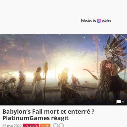
5
Babylon’s Fall mort et enterré ?
PlatinumGames réagit
22 mai 2022
JEU VIDÉO
NEWS