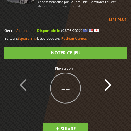
et commercialisé par Square Enix. Babylon's Fall est
disponible sur Playstation 4
LIRE PLUS
Genres
Action
Disponible le
(03/03/2022)
Editeurs
Square Enix
Développeurs
PlatinumGames
NOTER CE JEU
Note
Playstation 4
--
SUIVRE