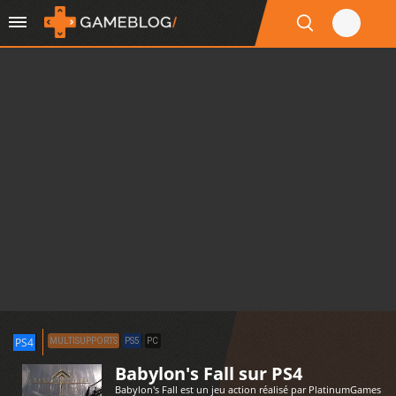
PS4
MULTISUPPORTS
PS5
PC
Babylon's Fall sur PS4
Babylon's Fall est un jeu action réalisé par PlatinumGames