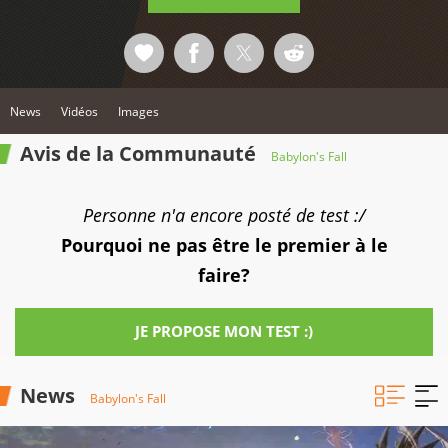
News
Vidéos
Images
Avis de la Communauté
Babylon's Fall
Personne n'a encore posté de test :/
Pourquoi ne pas être le premier à le
faire?
JE PROPOSE MON TEST :)
News
Babylon's Fall