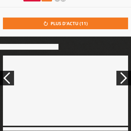
PLUS D'ACTU (
11
)