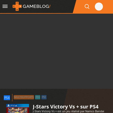
PS4
MULTISUPPORTS
PSV
PS3
J-Stars Victory Vs + sur PS4
J-Stars Victory Vs + est un jeu réalisé par Namco Bandai