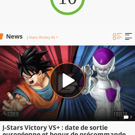
News
J-Stars Victory Vs +
7
J-Stars Victory VS+ : date de sortie
européenne et bonus de précommande