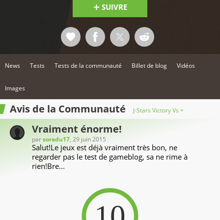
SUIVRE
News
Tests
Tests de la communauté
Billet de blog
Vidéos
Images
Avis de la Communauté
J-Stars Victory Vs +
Vraiment énorme!
par
soradu17
, 29 juin 2015
Salut!Le jeux est déjà vraiment très bon, ne
regarder pas le test de gameblog, sa ne rime à
rien!Bre...
10