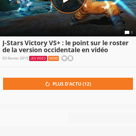
1
J-Stars Victory VS+ : le point sur le roster
de la version occidentale en vidéo
03 février 2015
JEU VIDÉO
NEWS
PLUS D'ACTU (
12
)