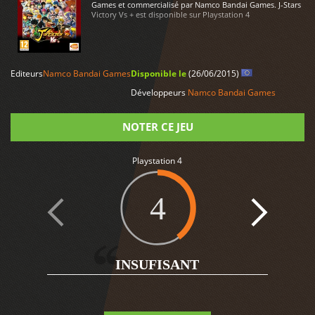
Games et commercialisé par Namco Bandai Games. J-Stars
Victory Vs + est disponible sur Playstation 4
LIRE PLUS
Editeurs
Namco Bandai Games
Disponible le
(26/06/2015)
Développeurs
Namco Bandai Games
NOTER CE JEU
Note
Playstation 4
4
6
INSUFISANT