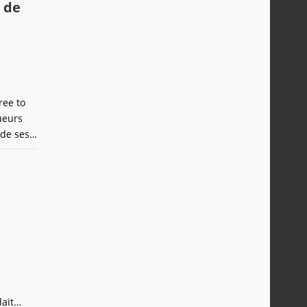
 de
ree to
ueurs
 de ses
déclin.
ait