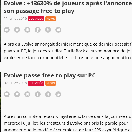
Evolve : +13630% de joueurs après l'annonce
son passage free to play
11 juillet 2016
JEU VIDÉO
NEWS
Alors qu'Evolve annonçait dernièrement que ce dernier passait f
play sur PC, le jeu des studios TurtleRock a vu son nombre de jo
exploser de façon exponentielle. Le titre note une augmentation
joueurs de 13630%. De quoi redonner le sourire a ce titre sur le 
Evolve passe free to play sur PC
07 juillet 2016
JEU VIDÉO
NEWS
Après un compte à rebours mystérieux lancé dans la journée du
mercredi 6 juillet, les créateurs d'Evolve ont pris la parole pour
annoncer que le modèle économique de leur FPS asymétrique all