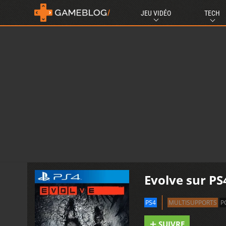
JEU VIDÉO
TECH
Evolve sur PS
PS4
MULTISUPPORTS
P
SUIVRE