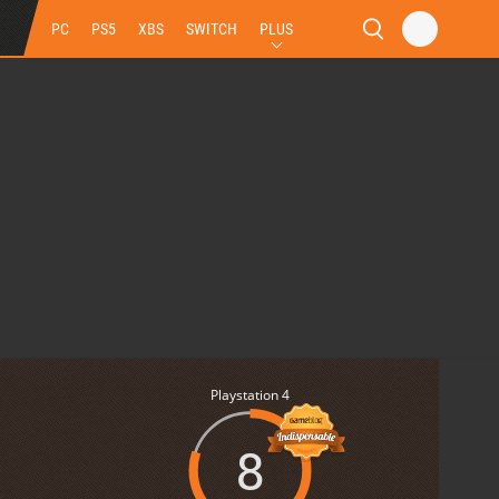
PC
PS5
XBS
SWITCH
PLUS
Playstation 4
8