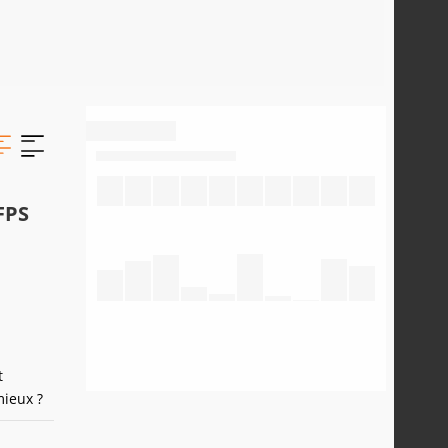
FPS
t
mieux ?