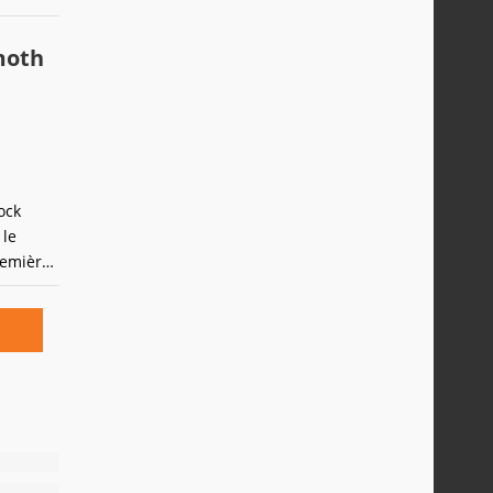
moth
Rock
 le
remière