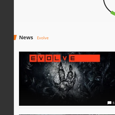
News
Evolve
6