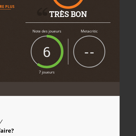
IRE PLUS
TRÈS BON
Note des joueurs
Metacritic
6
--
7 joueurs
/
faire?