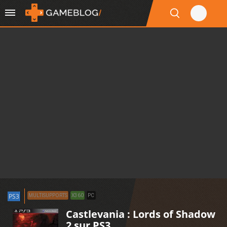
PS3
MULTISUPPORTS
X360
PC
Castlevania : Lords of Shadow
2 sur PS3