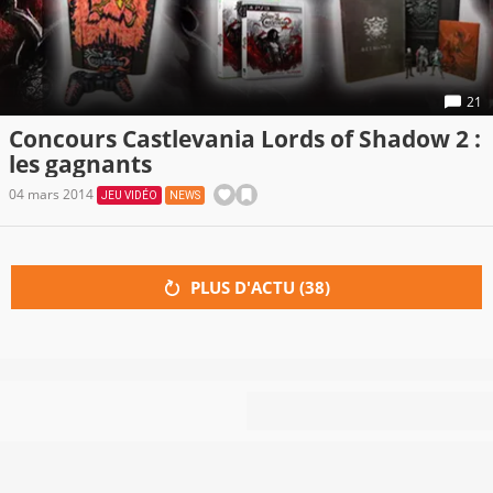
21
Concours Castlevania Lords of Shadow 2 :
les gagnants
04 mars 2014
JEU VIDÉO
NEWS
PLUS D'ACTU (
38
)