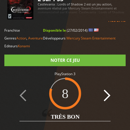
Castlevania : Lords of Shadow 2 est un jeu action,
aventure réalisé par Mercury Steam Entertainment et
commercialisé par Konami. Castlevania : Lords of Shadow
2 est disponible sur PlayStation 3
LIRE PLUS
Franchise
Disponible le
(27/02/2014)
Genres
Action
,
Aventure
Développeurs
Mercury Steam Entertainment
Editeurs
Konami
NOTER CE JEU
PlayStation 3
Note
8
1
TRÈS BON