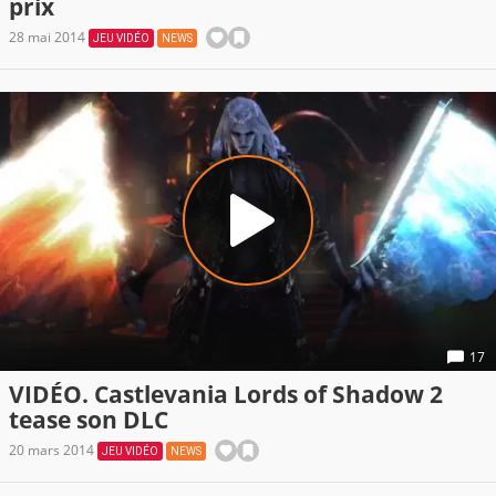
prix
28 mai 2014
JEU VIDÉO
NEWS
17
VIDÉO. Castlevania Lords of Shadow 2
tease son DLC
20 mars 2014
JEU VIDÉO
NEWS