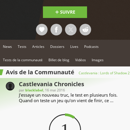
SUIVRE
News
Tests
Articles
Dossiers
Lives
Podcasts
Tests de la communauté
Billet de blog
Vidéos
Images
Avis de la Communauté
Castlevania : Lords of Shadow 2
Castlevania Chronicles
par
blacklabel
, 16 mai 2016
J'essaye un nouveau truc, le test en plusieurs fois.
Quand on teste un jeu qu'on vient de finir, ce ...
1