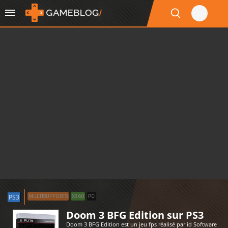
PS3
MULTISUPPORTS
X360
PC
Doom 3 BFG Edition sur PS3
Doom 3 BFG Edition est un jeu fps réalisé par id Software