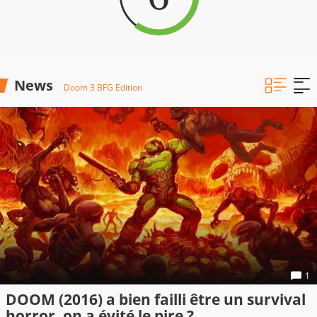
News
Doom 3 BFG Edition
1
DOOM (2016) a bien failli être un survival
horror, on a évité le pire ?