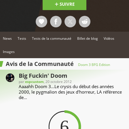
SUIVRE
News
Tests
Tests de la communauté
Billet de blog
Vidéos
Images
Avis de la Communauté
Doom 3 BFG Edition
Big Fuckin' Doom
par
espcustom
, 20 octobre 2012
Aaaahh Doom 3...Le crysis du début des années
2000, le pygmalion des jeux d'horreur, LA référence
de...
6