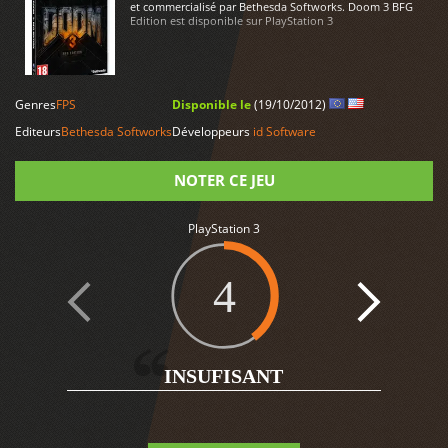
et commercialisé par Bethesda Softworks. Doom 3 BFG
Edition est disponible sur PlayStation 3
LIRE PLUS
Genres
FPS
Disponible le
(19/10/2012)
Editeurs
Bethesda Softworks
Développeurs
id Software
NOTER CE JEU
Note
PlayStation 3
4
5
INSUFISANT