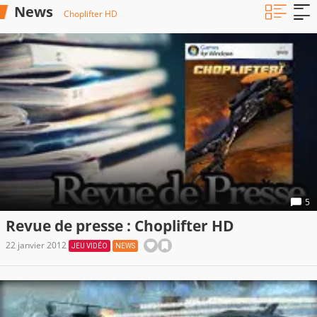
News
Choplifter HD
5
Revue de presse : Choplifter HD
22 janvier 2012
JEU VIDÉO
NEWS