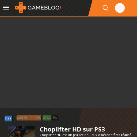
PS3
MULTISUPPORTS
X360
PC
Choplifter HD sur PS3
Choplifter HD est un jeu action, jeux d'hélicoptères réalisé