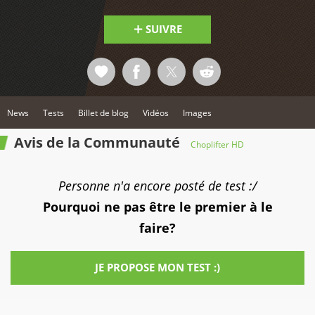
SUIVRE
News
Tests
Billet de blog
Vidéos
Images
Avis de la Communauté
Choplifter HD
Personne n'a encore posté de test :/
Pourquoi ne pas être le premier à le
faire?
JE PROPOSE MON TEST :)