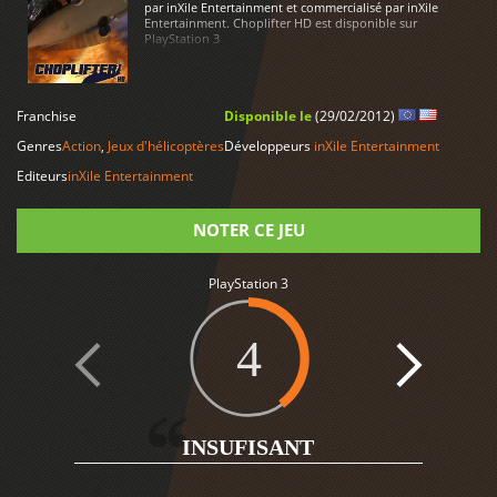
par inXile Entertainment et commercialisé par inXile
Entertainment. Choplifter HD est disponible sur
PlayStation 3
LIRE PLUS
Franchise
Disponible le
(29/02/2012)
Genres
Action
,
Jeux d'hélicoptères
Développeurs
inXile Entertainment
Editeurs
inXile Entertainment
NOTER CE JEU
Note
PlayStation 3
4
2
INSUFISANT