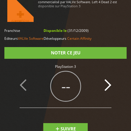
commercialisé par VALVe Software. Left 4 Dead 2 est
disponible sur PlayStation 3
Franchise
Disponible le
(31/12/2009)
LIRE PLUS
Editeurs
VALVe Software
Développeurs
Certain Affinity
NOTER CE JEU
PlayStation 3
Note
--
SUIVRE