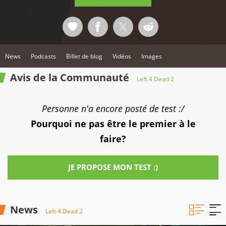
News
Podcasts
Billet de blog
Vidéos
Images
Avis de la Communauté
Left 4 Dead 2
Personne n'a encore posté de test :/
Pourquoi ne pas être le premier à le
faire?
JE PROPOSE MON TEST :)
News
Left 4 Dead 2