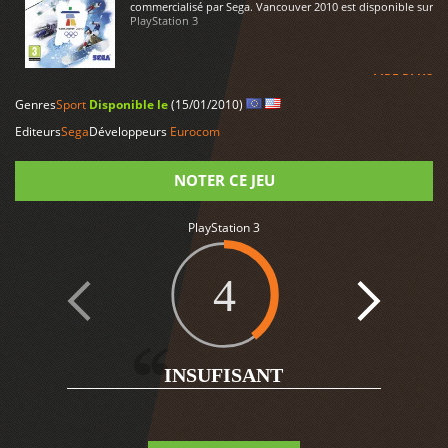
commercialisé par Sega. Vancouver 2010 est disponible sur
PlayStation 3
LIRE PLUS
Genres
Sport
Disponible le
(15/01/2010)
Editeurs
Sega
Développeurs
Eurocom
NOTER CE JEU
PlayStation 3
Note
4
INSUFISANT