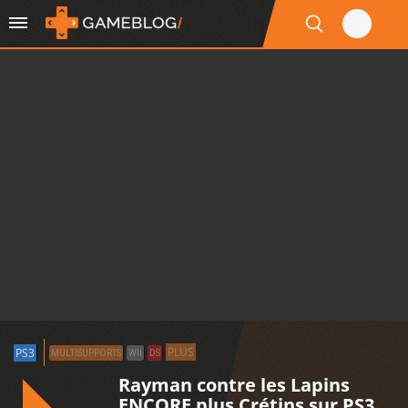
PLUS
PS3
MULTISUPPORTS
WII
DS
Rayman contre les Lapins
ENCORE plus Crétins sur PS3