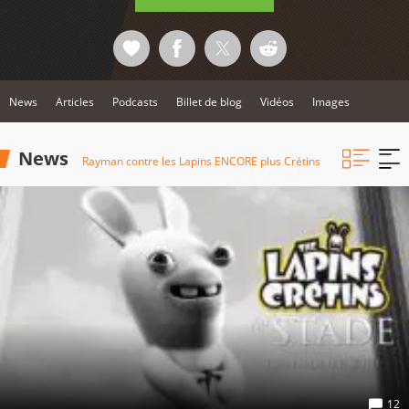
News
Articles
Podcasts
Billet de blog
Vidéos
Images
News
Rayman contre les Lapins ENCORE plus Crétins
12