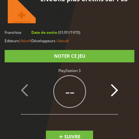
Franchise
Date de sortie
(01/01/1970)
LIRE PLUS
Editeurs
Ubisoft
Développeurs
Ubisoft
NOTER CE JEU
PlayStation 3
Note
--
SUIVRE