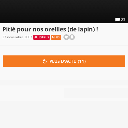
23
Pitié pour nos oreilles (de lapin) !
27 novembre 2007
JEU VIDÉO
NEWS
PLUS D'ACTU (
11
)