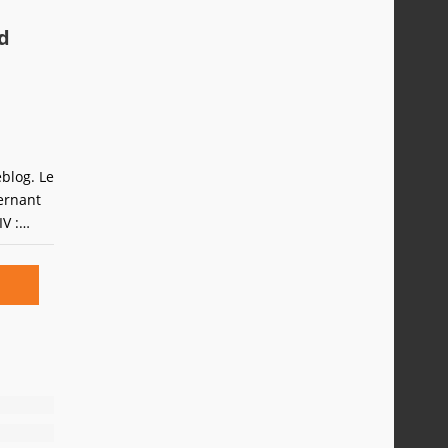
d
blog. Le
ernant
V :