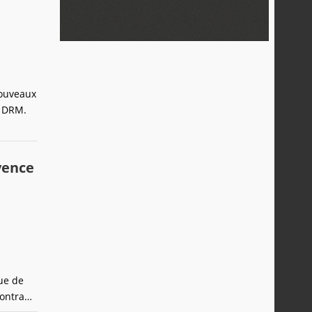
nouveaux
s DRM.
uvence
que de
montrant