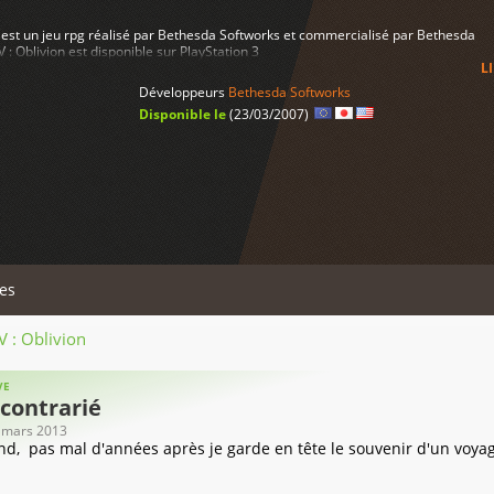
on est un jeu rpg réalisé par Bethesda Softworks et commercialisé par Bethesda
V : Oblivion est disponible sur PlayStation 3
L
Développeurs
Bethesda Softworks
Disponible le
(23/03/2007)
es
IV : Oblivion
VE
 contrarié
6 mars 2013
d, pas mal d'années après je garde en tête le souvenir d'un voya