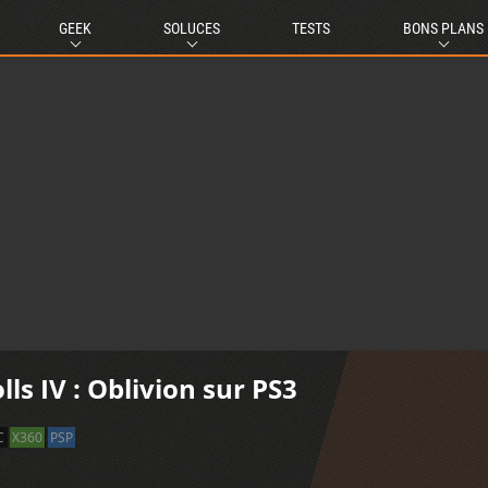
GEEK
SOLUCES
TESTS
BONS PLANS
lls IV : Oblivion sur PS3
C
X360
PSP