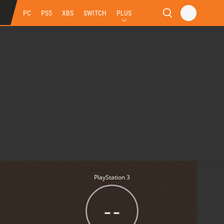
PC
PS5
XBS
SWITCH
PLUS
PlayStation 3
--