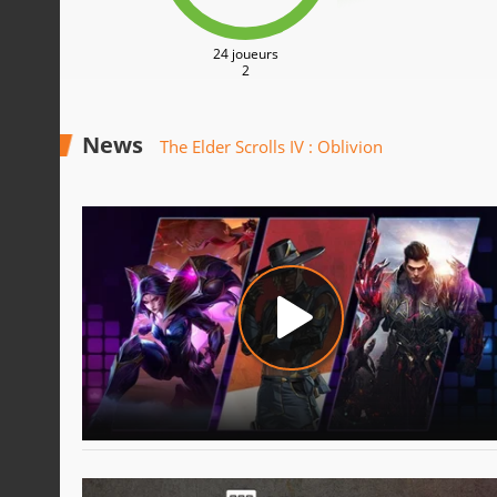
24 joueurs
2
News
The Elder Scrolls IV : Oblivion