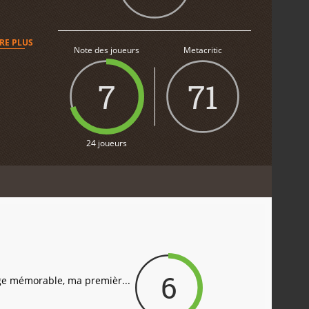
IRE PLUS
Note des joueurs
Metacritic
7
71
24 joueurs
6
ge mémorable, ma premièr...