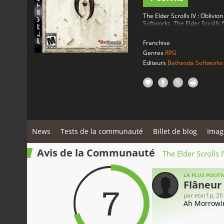
The Elder Scrolls IV : Oblivi
Softworks. The Elder Scrolls I
Franchise
Genres
RPG
Editeurs
Bethesda Softworks
News
Tests de la communauté
Billet de blog
Imag
Avis de la Communauté
The Elder Scrolls 
LA PLUS POSITI
Flâneur
7
par
etar1p
, 2
Ah Morrowin