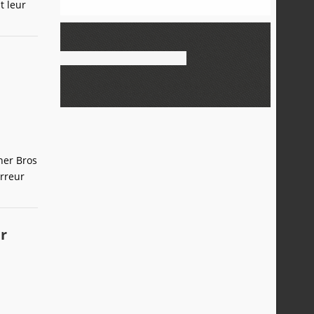
t leur
ner Bros
orreur
r