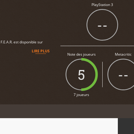
PlayStation 3
--
F.E.A.R. est disponible sur
LIRE PLUS
Note des joueurs
Metacritic
5
--
7 joueurs