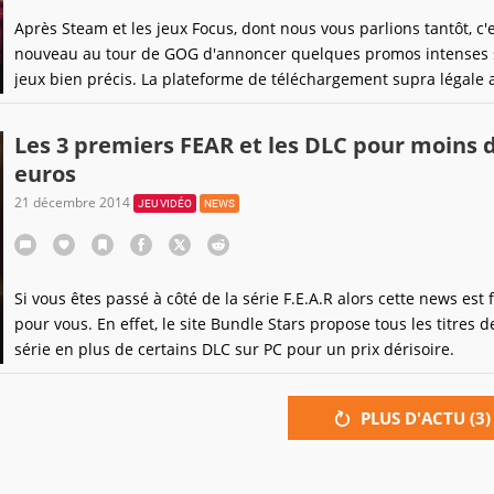
Après Steam et les jeux Focus, dont nous vous parlions tantôt, c'
nouveau au tour de GOG d'annoncer quelques promos intenses 
jeux bien précis. La plateforme de téléchargement supra légale a
en effet des bons plans sur des titres Warner Bros. Et là vous êt
feintés.
Les 3 premiers FEAR et les DLC pour moins 
euros
21 décembre 2014
JEU VIDÉO
NEWS
Si vous êtes passé à côté de la série F.E.A.R alors cette news est f
pour vous. En effet, le site Bundle Stars propose tous les titres d
série en plus de certains DLC sur PC pour un prix dérisoire.
PLUS D'ACTU (
3
)