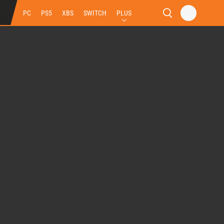
PC
PS5
XBS
SWITCH
PLUS