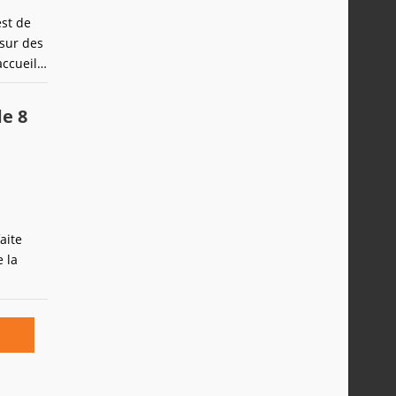
est de
sur des
ccueille
es bien
de 8
aite
e la