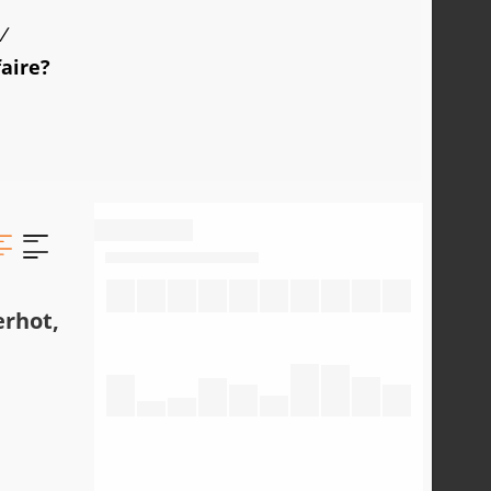
/
faire?
erhot,