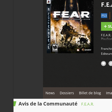
F.E
PS3
S
F.E.A.R.
PlaySta
Franchi
Editeur
News
Dossiers
Billet de blog
Ima
Avis de la Communauté
F.E.A.R.