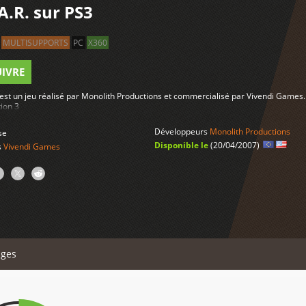
.A.R. sur PS3
MULTISUPPORTS
PC
X360
UIVRE
 est un jeu réalisé par Monolith Productions et commercialisé par Vivendi Games. 
tion 3
Développeurs
Monolith Productions
se
Disponible le
(20/04/2007)
s
Vivendi Games
ges