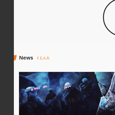
News
F.E.A.R.