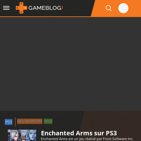
PS3
MULTISUPPORTS
X360
Enchanted Arms sur PS3
Enchanted Arms est un jeu réalisé par From Software Inc.