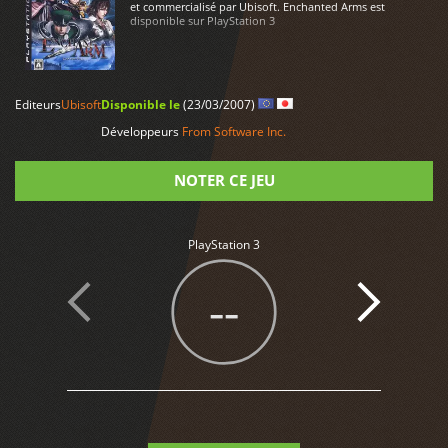
et commercialisé par Ubisoft. Enchanted Arms est
disponible sur PlayStation 3
LIRE PLUS
Editeurs
Ubisoft
Disponible le
(23/03/2007)
Développeurs
From Software Inc.
NOTER CE JEU
Note
PlayStation 3
--
1