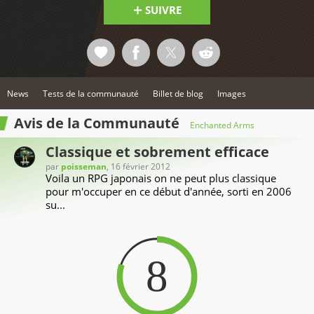
SUIVRE
News
Tests de la communauté
Billet de blog
Images
Avis de la Communauté
Enchanted Arms
Classique et sobrement efficace
par
poisseman
, 16 février 2012
Voila un RPG japonais on ne peut plus classique
pour m'occuper en ce début d'année, sorti en 2006
su...
8