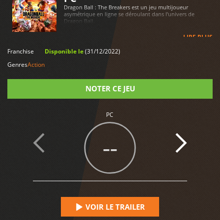
Dragon Ball : The Breakers est un jeu multijoueur
asymétrique en ligne se déroulant dans l'univers de
Dragon Ball.
LIRE PLUS
Franchise
Disponible le
(31/12/2022)
Genres
Action
NOTER CE JEU
Note
PC
--
VOIR LE TRAILER