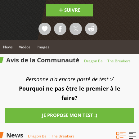
SUIVRE
News
Vidéos
Images
Avis de la Communauté
Dragon Ball : The Breakers
Personne n'a encore posté de test :/
Pourquoi ne pas être le premier à le
faire?
JE PROPOSE MON TEST :)
News
Dragon Ball : The Breakers