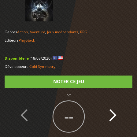
LIRE PLUS
Genres
Action
,
Aventure
,
Jeux indépendants
,
RPG
Editeurs
PlayStack
Disponible le
(18/08/2020)
Développeurs
Cold Symmetry
NOTER CE JEU
PC
Note
--