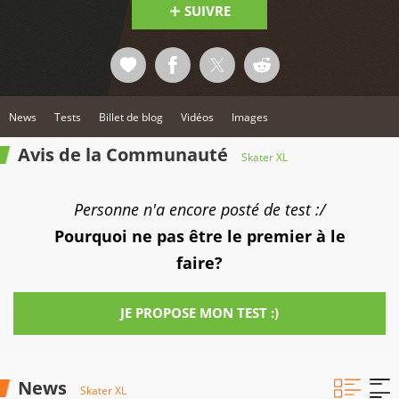
SUIVRE
News
Tests
Billet de blog
Vidéos
Images
Avis de la Communauté
Skater XL
Personne n'a encore posté de test :/
Pourquoi ne pas être le premier à le
faire?
JE PROPOSE MON TEST :)
News
Skater XL