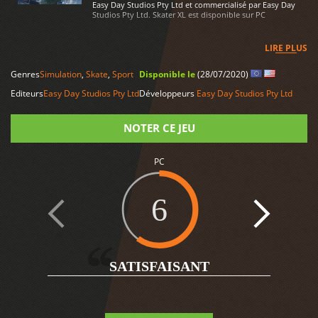
Easy Day Studios Pty Ltd et commercialisé par Easy Day
Studios Pty Ltd. Skater XL est disponible sur PC
LIRE PLUS
Genres
Simulation
,
Skate
,
Sport
Disponible le
(28/07/2020)
Editeurs
Easy Day Studios Pty Ltd
Développeurs
Easy Day Studios Pty Ltd
NOTER CE JEU
PC
Note
6
SATISFAISANT