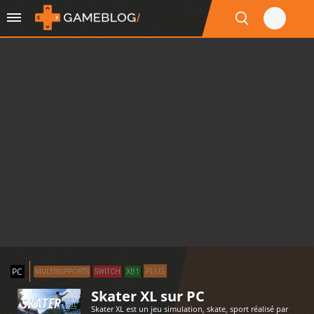
PLUS
PC
MULTISUPPORTS
SWITCH
XB1
Skater XL sur PC
Skater XL est un jeu simulation, skate, sport réalisé par