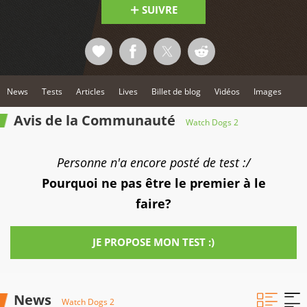
SUIVRE
News
Tests
Articles
Lives
Billet de blog
Vidéos
Images
Avis de la Communauté
Watch Dogs 2
Personne n'a encore posté de test :/
Pourquoi ne pas être le premier à le
faire?
JE PROPOSE MON TEST :)
News
Watch Dogs 2