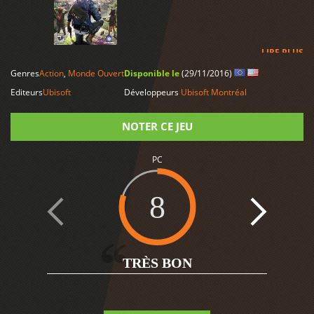
LIRE PLUS
Genres
Action
,
Monde Ouvert
Disponible le
(29/11/2016)
Editeurs
Ubisoft
Développeurs
Ubisoft Montréal
NOTER CE JEU
PC
Note
8
4
TRÈS BON