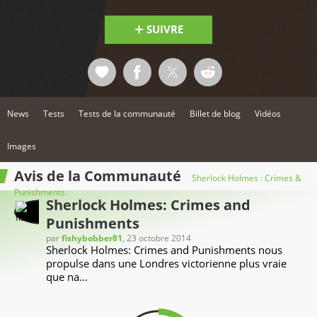
SUIVRE
News
Tests
Tests de la communauté
Billet de blog
Vidéos
Images
Avis de la Communauté
Sherlock Holmes : Crimes &
Punishments
Sherlock Holmes: Crimes and
Punishments
par
fishybobber81
, 23 octobre 2014
Sherlock Holmes: Crimes and Punishments nous
propulse dans une Londres victorienne plus vraie
que na...