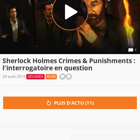
1
Sherlock Holmes Crimes & Punishments :
l'interrogatoire en question
29 août 2014
JEU VIDÉO
NEWS
PLUS D'ACTU (
11
)