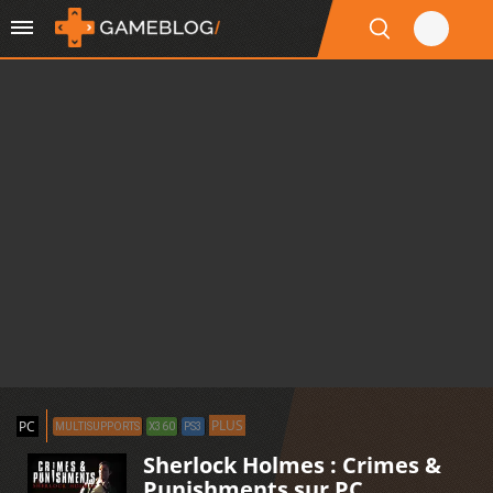
PLUS
PC
MULTISUPPORTS
X360
PS3
Sherlock Holmes : Crimes &
Punishments sur PC