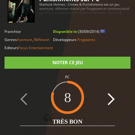
Sherlock Holmes : Crimes & Punishments est un jeu
aventure, réflexion réalisé par Frogwares et commercialisé
par Focus Entertainment. Sherlock Holmes : Crimes &
Punishments est disponible sur PC
LIRE PLUS
Franchise
Disponible le
(30/09/2014)
Genres
Aventure
,
Réflexion
Développeurs
Frogwares
Editeurs
Focus Entertainment
NOTER CE JEU
Note
PC
8
6
TRÈS BON